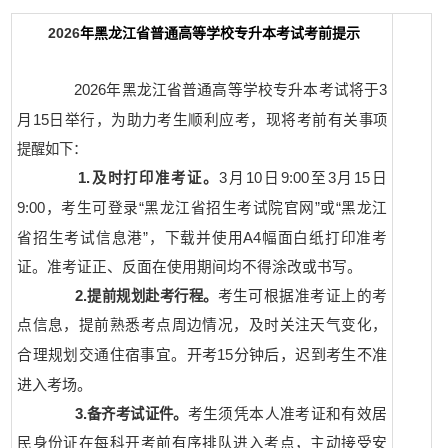
2026
年黑龙江省普通高等学校专升本考试考前提示
3
2026
年黑龙江省普通高等学校专升本考试将于
15
月
日举行，为助力考生顺利应考，现将考前
有关
事项
提醒如下：
10
9:00
3
15
1.
及时打印准考证。
3
月
日
至
月
日
9:00
，考生可登录“黑龙江省招生考试院官网”或“黑龙江
A4
省招生考试信息港”，下载并使用
幅面白纸打印准考
证。准考证正、反面在使用期间均不得涂改或书写。
2.
提前规划赴考行程。
考生可根据准考证上的考
点信息，提前熟悉考点周边情况，及时关注天气变化，
开考
15
分钟后，迟到考生不准
合理规划交通住宿事宜。
进入考场。
3.
备齐考试证件。
考生须凭本人准考证和有效居
民身份证在每科开考前有序排队进入考点，主动接受安